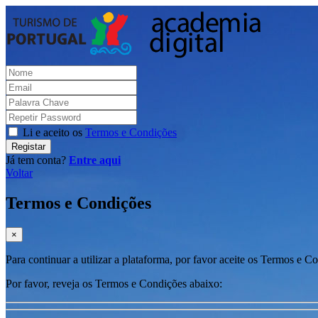
Li e aceito os
Termos e Condições
Registar
Já tem conta?
Entre aqui
Voltar
Termos e Condições
×
Para continuar a utilizar a plataforma, por favor aceite os Termos e C
Por favor, reveja os Termos e Condições abaixo: