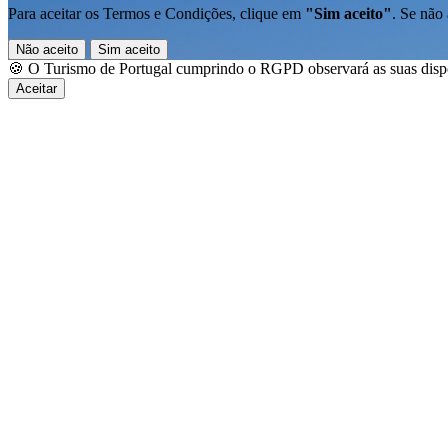
Para aceitar os Termos e Condições, clique em
"Sim aceito"
. Se não 
Não aceito
Sim aceito
🍪 O Turismo de Portugal cumprindo o RGPD observará as suas dispos
Aceitar