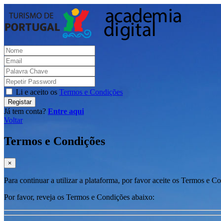
Li e aceito os
Termos e Condições
Registar
Já tem conta?
Entre aqui
Voltar
Termos e Condições
×
Para continuar a utilizar a plataforma, por favor aceite os Termos e C
Por favor, reveja os Termos e Condições abaixo: