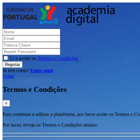
Li e aceito os
Termos e Condições
Registar
Já tem conta?
Entre aqui
Voltar
Termos e Condições
×
Para continuar a utilizar a plataforma, por favor aceite os Termos e C
Por favor, reveja os Termos e Condições abaixo: