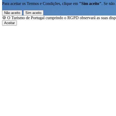
Para aceitar os Termos e Condições, clique em
"Sim aceito"
. Se não 
Não aceito
Sim aceito
🍪 O Turismo de Portugal cumprindo o RGPD observará as suas dispos
Aceitar