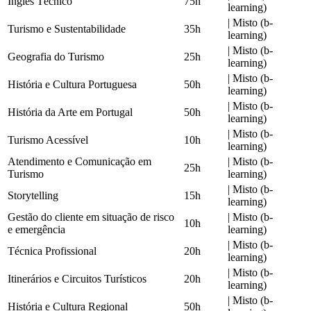
Inglês Técnico
75h
learning)
|
Misto (b-
Turismo e Sustentabilidade
35h
learning)
|
Misto (b-
Geografia do Turismo
25h
learning)
|
Misto (b-
História e Cultura Portuguesa
50h
learning)
|
Misto (b-
História da Arte em Portugal
50h
learning)
|
Misto (b-
Turismo Acessível
10h
learning)
Atendimento e Comunicação em
|
Misto (b-
25h
Turismo
learning)
|
Misto (b-
Storytelling
15h
learning)
Gestão do cliente em situação de risco
|
Misto (b-
10h
e emergência
learning)
|
Misto (b-
Técnica Profissional
20h
learning)
|
Misto (b-
Itinerários e Circuitos Turísticos
20h
learning)
|
Misto (b-
História e Cultura Regional
50h