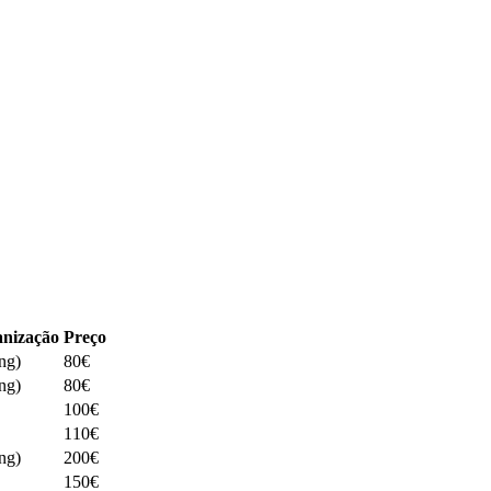
nização
Preço
ng)
80€
ng)
80€
100€
110€
ng)
200€
150€