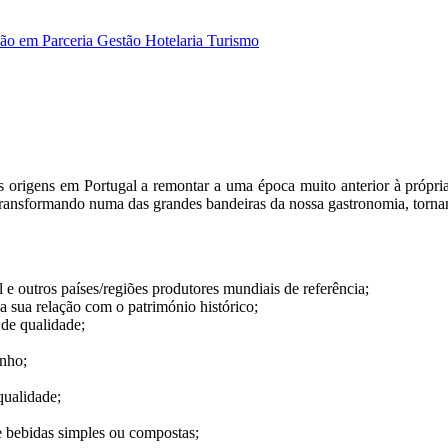
ão em Parceria
Gestão
Hotelaria
Turismo
 origens em Portugal a remontar a uma época muito anterior à própria
 transformando numa das grandes bandeiras da nossa gastronomia, torn
 e outros países/regiões produtores mundiais de referência;
 a sua relação com o património histórico;
o de qualidade;
inho;
 qualidade;
de bebidas simples ou compostas;