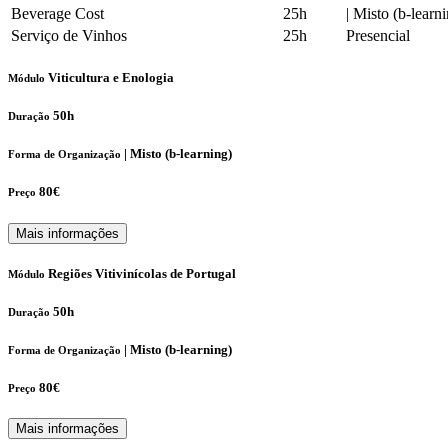
Beverage Cost
25h
|
Misto (b-learni
Serviço de Vinhos
25h
Presencial
Viticultura e Enologia
Módulo
50h
Duração
|
Misto (b-learning)
Forma de Organização
80€
Preço
Mais informações
Regiões Vitivinícolas de Portugal
Módulo
50h
Duração
|
Misto (b-learning)
Forma de Organização
80€
Preço
Mais informações