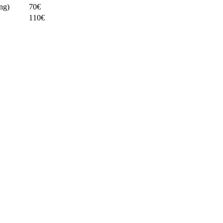
ng)
70€
110€