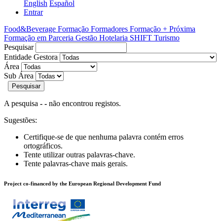
English
Español
Entrar
Food&Beverage
Formação Formadores
Formação + Próxima
Formação em Parceria
Gestão
Hotelaria
SHIFT
Turismo
Pesquisar
Entidade Gestora
Área
Sub Área
Pesquisar
A pesquisa
- -
não encontrou registos.
Sugestões:
Certifique-se de que nenhuma palavra contém erros
ortográficos.
Tente utilizar outras palavras-chave.
Tente palavras-chave mais gerais.
Project co-financed by the European Regional Development Fund