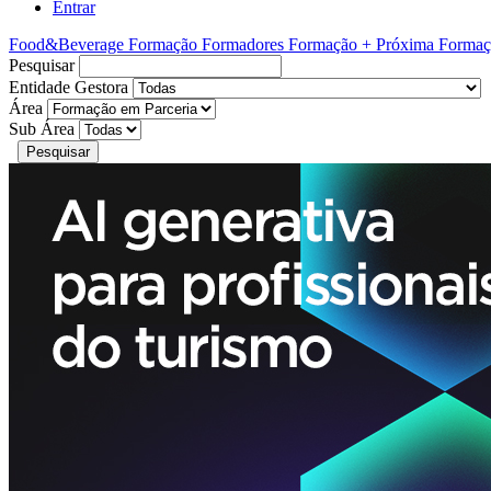
Entrar
Food&Beverage
Formação Formadores
Formação + Próxima
Formaç
Pesquisar
Entidade Gestora
Área
Sub Área
Pesquisar