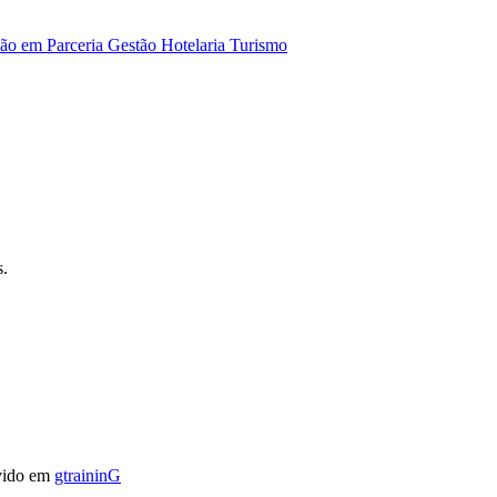
ão em Parceria
Gestão
Hotelaria
Turismo
s.
vido em
gtraininG