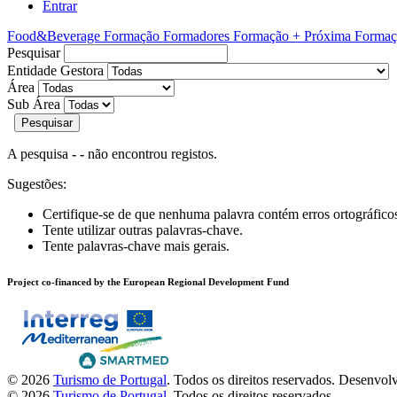
Entrar
Food&Beverage
Formação Formadores
Formação + Próxima
Formaç
Pesquisar
Entidade Gestora
Área
Sub Área
Pesquisar
A pesquisa
- -
não encontrou registos.
Sugestões:
Certifique-se de que nenhuma palavra contém erros ortográfico
Tente utilizar outras palavras-chave.
Tente palavras-chave mais gerais.
Project co-financed by the European Regional Development Fund
© 2026
Turismo de Portugal
. Todos os direitos reservados.
Desenvol
© 2026
Turismo de Portugal
. Todos os direitos reservados.