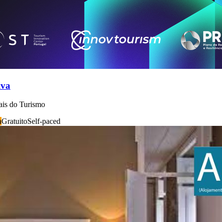
iva
nais do Turismo
a
Gratuito
Self-paced