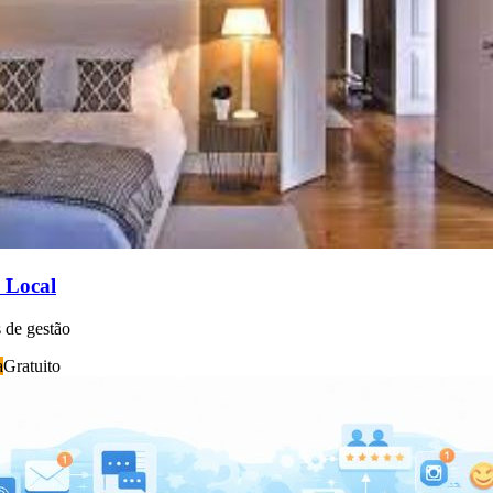
 Local
 de gestão
a
Gratuito