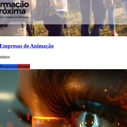
 Empresas de Animação
stinos
resencial
Aveiro