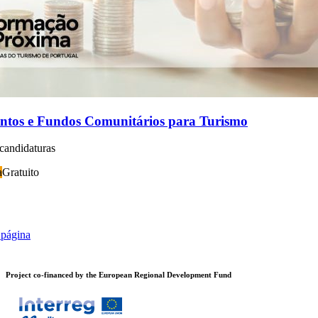
ntos e Fundos Comunitários para Turismo
candidaturas
a
Gratuito
 página
Project co-financed by the European Regional Development Fund