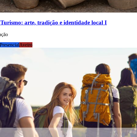
Turismo: arte, tradição e identidade local I
iação
resencial
Aveiro