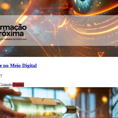
e no Meio Digital
r?
Gratuito
Aveiro