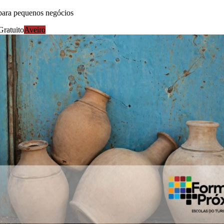
para pequenos negócios
Gratuito
Aveiro