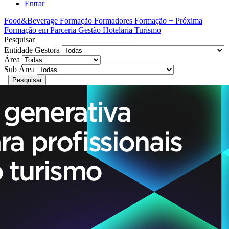
Entrar
Food&Beverage
Formação Formadores
Formação + Próxima
Formação em Parceria
Gestão
Hotelaria
Turismo
Pesquisar
Entidade Gestora
Área
Sub Área
Pesquisar